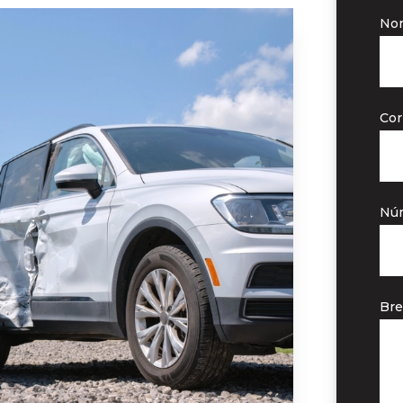
No
Cor
Núm
Bre