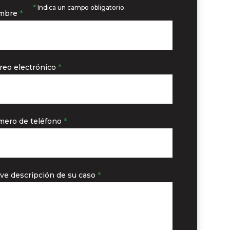
*
Indica un campo obligatorio.
mbre
*
reo electrónico
*
ero de teléfono
*
ve descripción de su caso
*