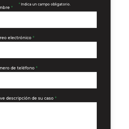
*
Indica un campo obligatorio.
mbre
*
reo electrónico
*
ero de teléfono
*
ve descripción de su caso
*