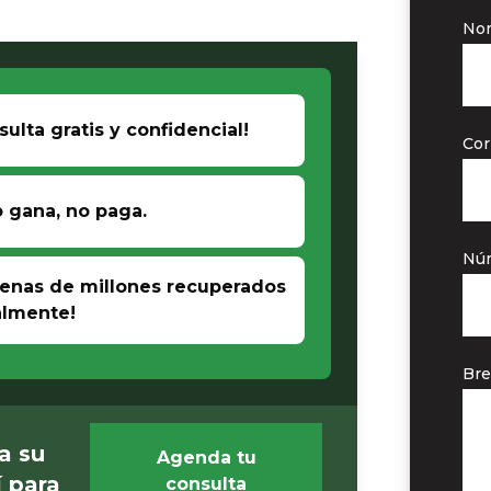
No
sulta gratis y confidencial!
Cor
o gana, no paga.
Núm
enas de millones recuperados
lmente!
Bre
a su
Agenda tu
 para
consulta