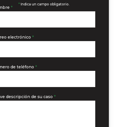
*
Indica un campo obligatorio.
mbre
*
reo electrónico
*
ero de teléfono
*
ve descripción de su caso
*