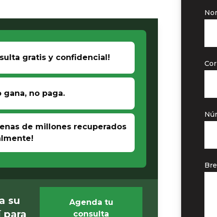
No
sulta gratis y confidencial!
Cor
o gana, no paga.
Núm
enas de millones recuperados
lmente!
Bre
a su
Agenda tu
 para
consulta