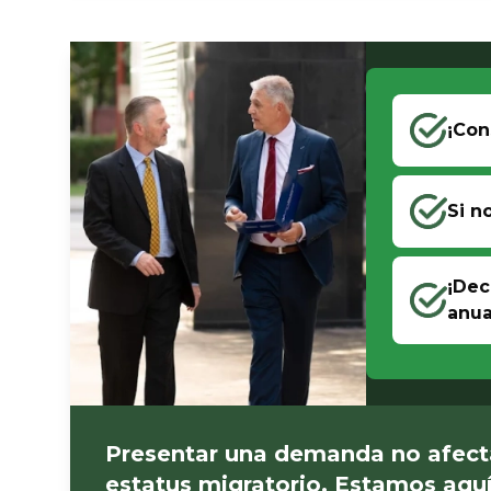
¡Con
Si n
¡Dec
anua
Presentar una demanda no afect
estatus migratorio. Estamos aquí