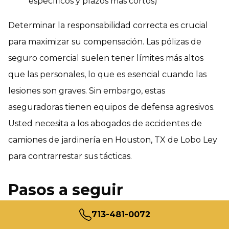
específicos y plazos más cortos)
Determinar la responsabilidad correcta es crucial
para maximizar su compensación. Las pólizas de
seguro comercial suelen tener límites más altos
que las personales, lo que es esencial cuando las
lesiones son graves. Sin embargo, estas
aseguradoras tienen equipos de defensa agresivos.
Usted necesita a los abogados de accidentes de
camiones de jardinería en Houston, TX de Lobo Ley
para contrarrestar sus tácticas.
Pasos a seguir
inmediatamente después
713-481-0072
de un accidente