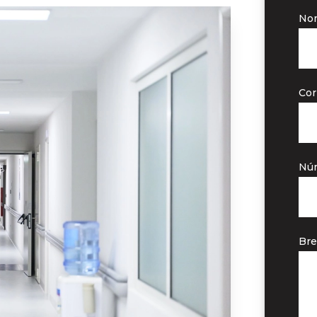
No
Cor
Núm
Bre