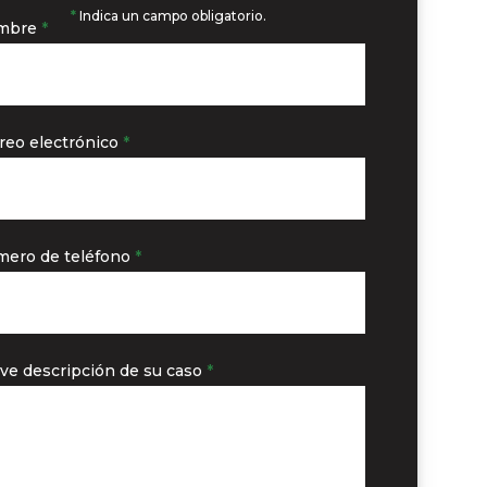
*
Indica un campo obligatorio.
mbre
*
reo electrónico
*
ero de teléfono
*
ve descripción de su caso
*